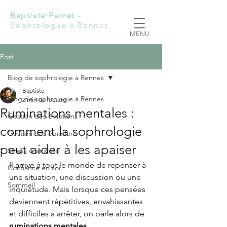
Baptiste Perret
-
Sophrologue à Rennes
MENU
Post
Blog de sophrologie à Rennes
Baptiste
Blog de sophrologie à Rennes
2 min de lecture
Ruminations mentales :
Gestion des émotions
comment la sophrologie
Gestion des émotions
peut aider à les apaiser
Stress & anxiété
Il arrive à tout le monde de repenser à 
Confiance en soi
une situation, une discussion ou une 
Sommeil
inquiétude. Mais lorsque ces pensées 
deviennent répétitives, envahissantes 
et difficiles à arrêter, on parle alors de 
ruminations mentales
.